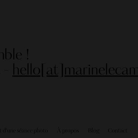
mble !
 -
hello[at]marineleca
 d’une séance photo
À propos
Blog
Contact